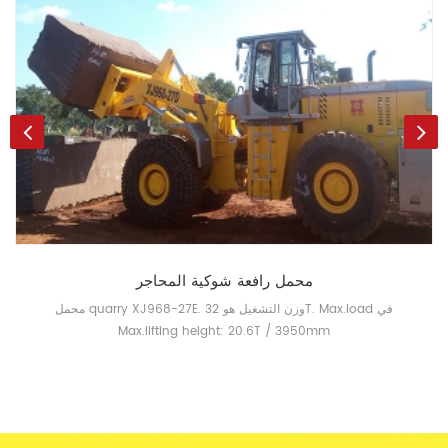
محمل رافعة شوكية المحاجر
محمل quarry XJ968-27E. وزن التشغيل هو 32T. Max.load في
Max.lifting height: 20.6T / 3950mm