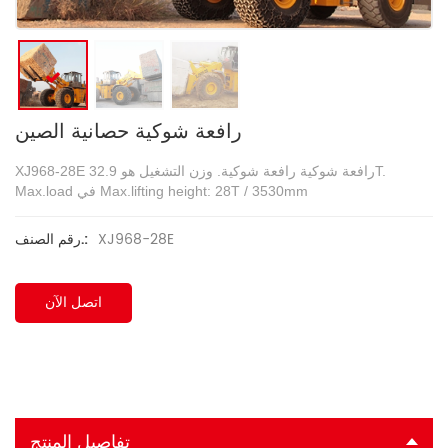
رافعة شوكية حصانية الصين
XJ968-28E رافعة شوكية رافعة شوكية. وزن التشغيل هو 32.9T.
Max.load في Max.lifting height: 28T / 3530mm
XJ968-28E
رقم الصنف.:
اتصل الآن
تفاصيل المنتج